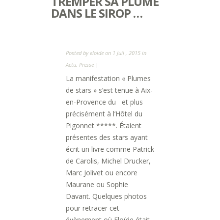
TREMPER SA PLUME
DANS LE SIROP …
Posted by
eloide
on 1 Juil , 2015 in
Actu
,
Presse
|
La manifestation « Plumes
de stars » s’est tenue à Aix-
en-Provence du et plus
précisément à l’Hôtel du
Pigonnet *****. Étaient
présentes des stars ayant
écrit un livre comme Patrick
de Carolis, Michel Drucker,
Marc Jolivet ou encore
Maurane ou Sophie
Davant. Quelques photos
pour retracer cet
évènement où Eloïde était...