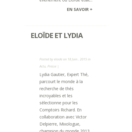
EN SAVOIR +
ELOÏDE ET LYDIA
Posted by
eloide
on 18 Juin , 2015 in
Actu
,
Presse
|
Lydia Gautier, Expert Thé,
parcourt le monde à la
recherche de thés
incroyables et les
sélectionne pour les
Comptoirs Richard. En
collaboration avec Victor
Delpierre, Mixologue,
champion du monde 2013