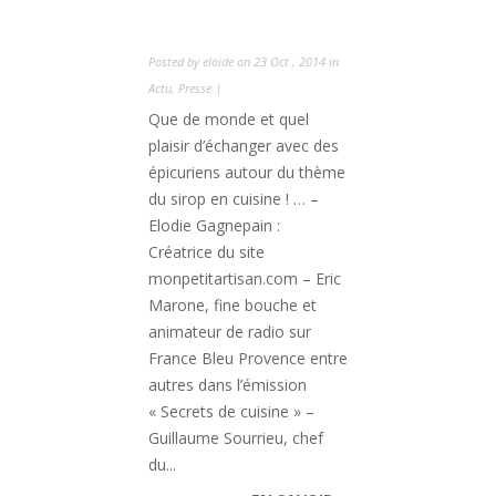
Posted by
eloide
on 23 Oct , 2014 in
Actu
,
Presse
|
Que de monde et quel
plaisir d’échanger avec des
épicuriens autour du thème
du sirop en cuisine ! … –
Elodie Gagnepain :
Créatrice du site
monpetitartisan.com – Eric
Marone, fine bouche et
animateur de radio sur
France Bleu Provence entre
autres dans l’émission
« Secrets de cuisine » –
Guillaume Sourrieu, chef
du...