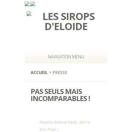
NAVIGATION MENU
ACCUEIL
> PRESSE
PAS SEULS MAIS
INCOMPARABLES !
Posted by
eloide
on 3 Août , 2021 in
Actu
,
Presse
|