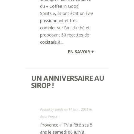
du « Coffee in Good
Spirits », ils ont écrit un livre
passionnant et très
complet sur l’art du thé et
proposant 50 recettes de
cocktails à...
EN SAVOIR +
UN ANNIVERSAIRE AU
SIROP !
Posted by
eloide
on 11 Juin , 2015 in
Actu
,
Presse
|
Provence + TV a fêté ses 5
ans le samedi 06 juin à