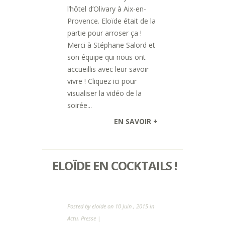
l’hôtel d’Olivary à Aix-en-
Provence. Eloïde était de la
partie pour arroser ça !
Merci à Stéphane Salord et
son équipe qui nous ont
accueillis avec leur savoir
vivre ! Cliquez ici pour
visualiser la vidéo de la
soirée...
EN SAVOIR +
ELOÏDE EN COCKTAILS !
Posted by
eloide
on 10 Juin , 2015 in
Actu
,
Presse
|